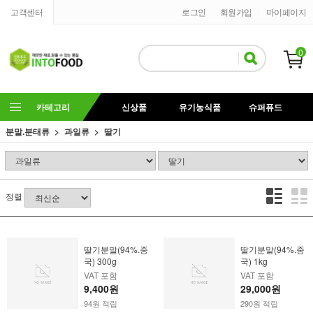
고객센터
로그인
회원가입
마이페이지
0
카테고리
신상품
유기농식품
슈퍼퓨드
분말.분태류
과일류
딸기
정렬
딸기분말(94%.중
딸기분말(94%.중
국) 300g
국) 1kg
VAT 포함
VAT 포함
9,400원
29,000원
94원 적립
290원 적립