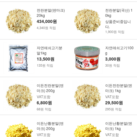
전란분말(덴마크)
전란분말(국산) 1
20kg
0kg
434,000원
상품준비중입니
다.
4,340원 적립
1,900원 적립
자연애쇠고기분
자연애쇠고기100
말1kg
g
13,500원
3,000원
135원 적립
30원 적립
이든전란분말(덴
이든전란분말(덴
마크) 200g
마크) 1kg
VAT포함
VAT포함
6,800원
29,500원
68원 적립
295원 적립
이든난황분말(덴
이든난황분말(덴
마크) 200g
마크) 1kg
VAT포함
VAT포함