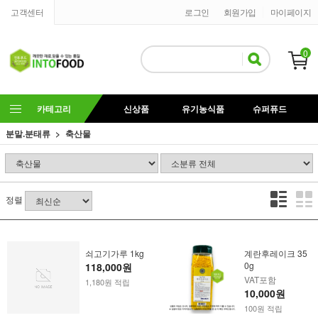
고객센터
로그인
회원가입
마이페이지
0
카테고리
신상품
유기농식품
슈퍼퓨드
분말.분태류
축산물
정렬
쇠고기가루 1kg
계란후레이크 35
0g
118,000원
VAT포함
1,180원 적립
10,000원
100원 적립