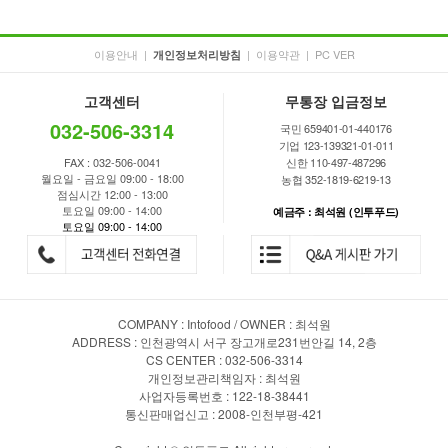
이용안내
|
|
이용약관
|
PC VER
개인정보처리방침
고객센터
무통장 입금정보
032-506-3314
국민 659401-01-440176
기업 123-139321-01-011
FAX : 032-506-0041
신한 110-497-487296
월요일 - 금요일 09:00 - 18:00
농협 352-1819-6219-13
점심시간 12:00 - 13:00
토요일 09:00 - 14:00
예금주 : 최석원 (인투푸드)
토요일 09:00 - 14:00
COMPANY : Intofood / OWNER : 최석원
ADDRESS : 인천광역시 서구 장고개로231번안길 14, 2층
CS CENTER : 032-506-3314
개인정보관리책임자 : 최석원
사업자등록번호 : 122-18-38441
통신판매업신고 : 2008-인천부평-421