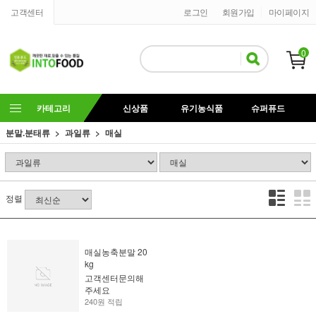
고객센터
로그인
회원가입
마이페이지
0
카테고리
신상품
유기농식품
슈퍼퓨드
분말.분태류
과일류
매실
정렬
매실농축분말 20
kg
고객센터문의해
주세요
240원 적립