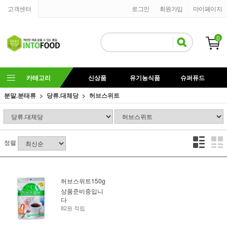
고객센터
로그인
회원가입
마이페이지
0
카테고리
신상품
유기농식품
슈퍼퓨드
분말.분태류
당류.대체당
허브스위트
정렬
허브스위트150g
상품준비중입니
다
82원 적립