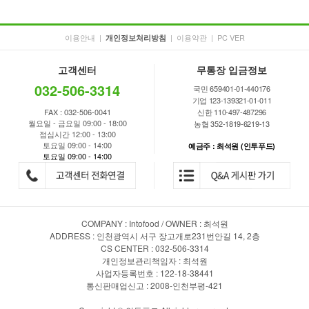
이용안내
|
|
이용약관
|
PC VER
개인정보처리방침
고객센터
무통장 입금정보
032-506-3314
국민 659401-01-440176
기업 123-139321-01-011
FAX : 032-506-0041
신한 110-497-487296
월요일 - 금요일 09:00 - 18:00
농협 352-1819-6219-13
점심시간 12:00 - 13:00
토요일 09:00 - 14:00
예금주 : 최석원 (인투푸드)
토요일 09:00 - 14:00
COMPANY : Intofood / OWNER : 최석원
ADDRESS : 인천광역시 서구 장고개로231번안길 14, 2층
CS CENTER : 032-506-3314
개인정보관리책임자 : 최석원
사업자등록번호 : 122-18-38441
통신판매업신고 : 2008-인천부평-421