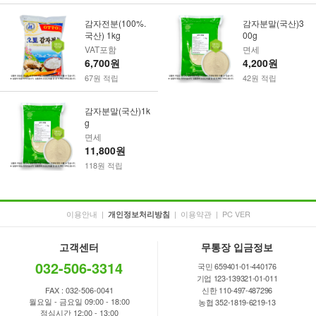
감자전분(100%.
감자분말(국산)3
국산) 1kg
00g
VAT포함
면세
6,700원
4,200원
67원 적립
42원 적립
감자분말(국산)1k
g
면세
11,800원
118원 적립
이용안내
|
|
이용약관
|
PC VER
개인정보처리방침
고객센터
무통장 입금정보
032-506-3314
국민 659401-01-440176
기업 123-139321-01-011
FAX : 032-506-0041
신한 110-497-487296
월요일 - 금요일 09:00 - 18:00
농협 352-1819-6219-13
점심시간 12:00 - 13:00