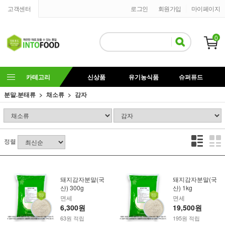
고객센터
로그인
회원가입
마이페이지
0
카테고리
신상품
유기농식품
슈퍼퓨드
분말.분태류
채소류
감자
정렬
돼지감자분말(국
돼지감자분말(국
산) 300g
산) 1kg
면세
면세
6,300원
19,500원
63원 적립
195원 적립