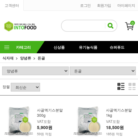
고객센터
로그인
회원가입
마이페이지
0
카테고리
신상품
유기농식품
슈퍼퓨드
식자재
양념류
돈골
정렬
사골엑기스분말
사골엑기스분말
300g
1kg
VAT포함
VAT포함
5,900원
18,500원
59원 적립
185원 적립