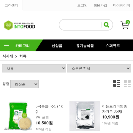
고객센터
로그인
회원가입
마이페이지
0
카테고리
신상품
유기농식품
슈퍼퓨드
식자재
차류
정렬
5곡분말(국산) 1k
이든프리미엄홍
g
차가루 350g
10,900원
VAT포함
10,500원
109원 적립
105원 적립