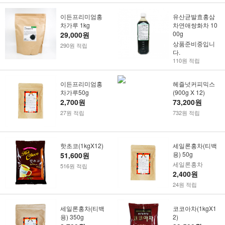
이든프리미엄홍
유산균발효홍삼
차가루 1kg
차연애쌍화차 10
00g
29,000원
상품준비중입니
290원 적립
다.
110원 적립
이든프리미엄홍
헤즐넛커피믹스
차가루50g
(900g X 12)
2,700원
73,200원
27원 적립
732원 적립
핫초코(1kgX12)
세일론홍차(티백
용) 50g
51,600원
세일론홍차
516원 적립
2,400원
24원 적립
세일론홍차(티백
코코아차(1kgX1
용) 350g
2)