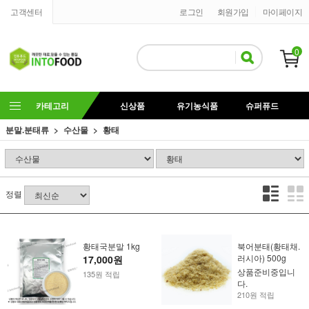
고객센터
로그인
회원가입
마이페이지
0
카테고리
신상품
유기농식품
슈퍼퓨드
분말.분태류
수산물
황태
정렬
황태국분말 1kg
북어분태(황태채.
러시아) 500g
17,000원
상품준비중입니
135원 적립
다.
210원 적립