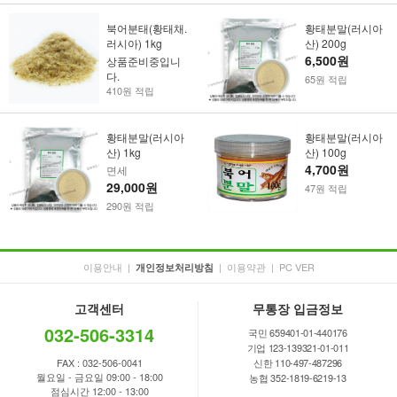
북어분태(황태채.
황태분말(러시아
러시아) 1kg
산) 200g
6,500원
상품준비중입니
다.
65원 적립
410원 적립
황태분말(러시아
황태분말(러시아
산) 1kg
산) 100g
4,700원
면세
29,000원
47원 적립
290원 적립
이용안내
|
|
이용약관
|
PC VER
개인정보처리방침
고객센터
무통장 입금정보
032-506-3314
국민 659401-01-440176
기업 123-139321-01-011
FAX : 032-506-0041
신한 110-497-487296
월요일 - 금요일 09:00 - 18:00
농협 352-1819-6219-13
점심시간 12:00 - 13:00