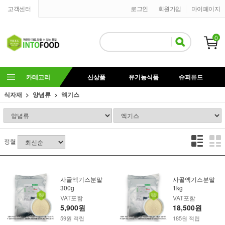
고객센터
로그인
회원가입
마이페이지
0
카테고리
신상품
유기농식품
슈퍼퓨드
식자재
양념류
엑기스
정렬
사골엑기스분말
사골엑기스분말
300g
1kg
VAT포함
VAT포함
5,900원
18,500원
59원 적립
185원 적립