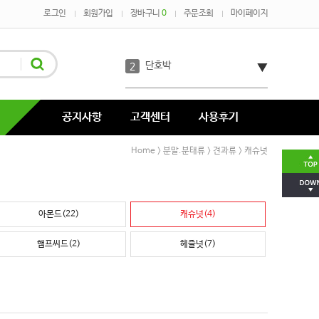
로그인
회원가입
장바구니
0
주문조회
마이페이지
오트밀
1
단호박
2
코코아
3
공지사항
고객센터
사용후기
녹차
4
Home
분말.분태류
견과류
캐슈넛
>
>
>
코코넛
5
아몬드(22)
캐슈넛(4)
호박분태장
6
햄프씨드(2)
헤즐넛(7)
다시마
7