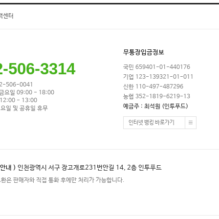
객센터
무통장입금정보
2-506-3314
국민 659401-01-440176
기업 123-139321-01-011
32-506-0041
신한 110-497-487296
금요일 09:00 - 18:00
농협 352-1819-6219-13
2:00 - 13:00
예금주 : 최석원 (인투푸드)
요일 및 공휴일 휴무
인터넷 뱅킹 바로가기
안내 )
인천광역시 서구 장고개로231번안길 14, 2층 인투푸드
교환은 판매자와 직접 통화 후에만 처리가 가능합니다.