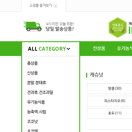
쇼핑몰 즐겨찾기
ALL
CATEGORY
신상품
유기농
총상품
신상품
캐슈넛
분말.분태류
땅콩(30)
견과류.건조과일
피스타치오(6)
유기농식품
농축액.시럽
호두(11)
코코넛
초코렛