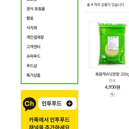
총
4
개의 상품이 있습니다.
장식.토핑용
향료
식자재
개인결제창
고객센터
슈퍼푸드
푸드샵
볶음캐슈넛분말 200
특가상품
면세
4,950원