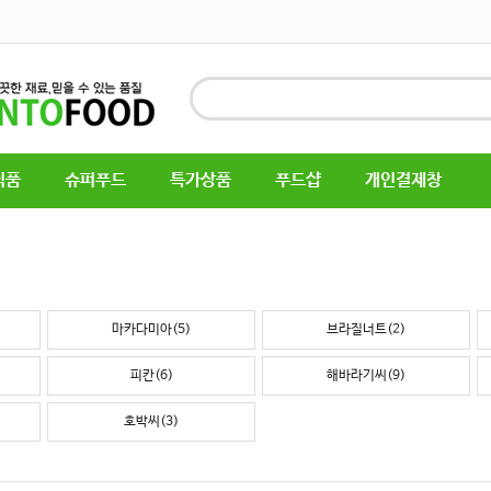
식품
슈퍼푸드
특가상품
푸드샵
개인결제창
마카다미아(5)
브라질너트(2)
피칸(6)
해바라기씨(9)
호박씨(3)