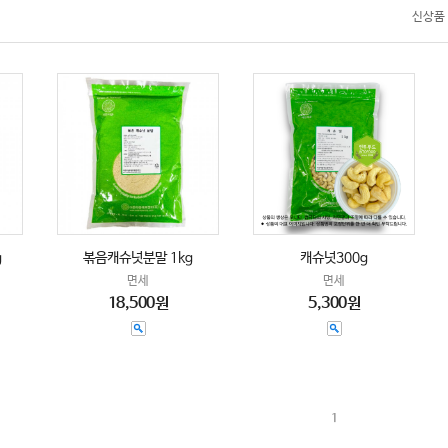
신상품
g
볶음캐슈넛분말 1kg
캐슈넛300g
면세
면세
18,500원
5,300원
1