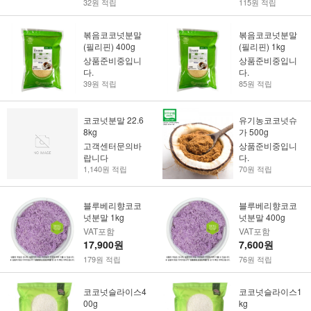
32원 적립
115원 적립
볶음코코넛분말
볶음코코넛분말
(필리핀) 400g
(필리핀) 1kg
상품준비중입니
상품준비중입니
다.
다.
39원 적립
85원 적립
코코넛분말 22.6
유기농코코넛슈
8kg
가 500g
고객센터문의바
상품준비중입니
랍니다
다.
1,140원 적립
70원 적립
블루베리향코코
블루베리향코코
넛분말 1kg
넛분말 400g
VAT포함
VAT포함
17,900원
7,600원
179원 적립
76원 적립
코코넛슬라이스4
코코넛슬라이스1
00g
kg