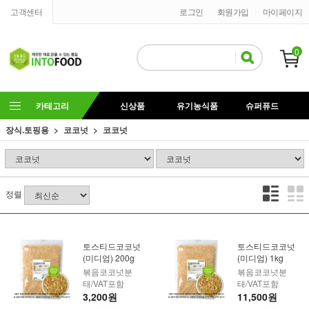
고객센터
로그인
회원가입
마이페이지
0
카테고리
신상품
유기농식품
슈퍼퓨드
장식.토핑용
코코넛
코코넛
정렬
토스티드코코넛
토스티드코코넛
(미디엄) 200g
(미디엄) 1kg
볶음코코넛분
볶음코코넛분
태/VAT포함
태/VAT포함
3,200원
11,500원