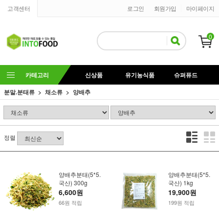
고객센터
로그인
회원가입
마이페이지
0
카테고리
신상품
유기농식품
슈퍼퓨드
분말.분태류
채소류
양배추
정렬
양배추분태(5*5.
양배추분태(5*5.
국산) 300g
국산) 1kg
6,600원
19,900원
66원 적립
199원 적립