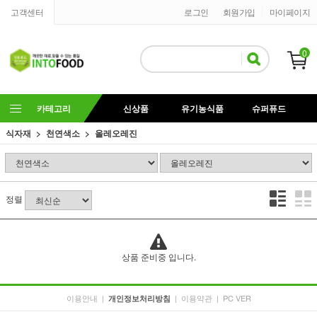
고객센터
로그인
회원가입
마이페이지
0
카테고리
신상품
유기농식품
슈퍼퓨드
식자재
천연색소
올레오레진
정렬
상품 준비중 입니다.
이용안내
|
|
이용약관
|
PC VER
개인정보처리방침