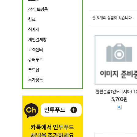
장식.토핑용
총
8
개의 상품이 있습니다.
향료
식자재
개인결제창
고객센터
슈퍼푸드
푸드샵
특가상품
한천분말(인도네시아) 1
5,700원