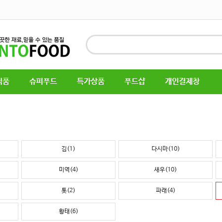
식품
슈퍼푸드
특가상품
푸드샵
개인결제창
김(1)
다시마(10)
미역(4)
새우(10)
톳(2)
파래(4)
황태(6)