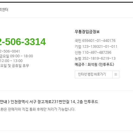
객센터
무통장입금정보
2-506-3314
국민 659401-01-440176
기업 123-139321-01-011
32-506-0041
신한 110-497-487296
금요일 09:00 - 18:00
농협 352-1819-6219-13
2:00 - 13:00
예금주 : 최석원 (인투푸드)
요일 및 공휴일 휴무
인터넷 뱅킹 바로가기
안내 )
인천광역시 서구 장고개로231번안길 14, 2층 인투푸드
교환은 판매자와 직접 통화 후에만 처리가 가능합니다.