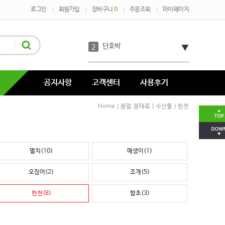
로그인
회원가입
장바구니
0
주문조회
마이페이지
오트밀
1
단호박
2
코코아
3
공지사항
고객센터
사용후기
녹차
4
Home
분말.분태류
수산물
한천
>
>
>
코코넛
5
멸치(10)
매생이(1)
호박분태장
6
오징어(2)
조개(5)
다시마
7
한천(8)
함초(3)