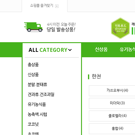
쇼핑몰 즐겨찾기
ALL
CATEGORY
신상품
유기농
총상품
신상품
한천
분말.분태류
가쓰오부시(4)
견과류.건조과일
미더덕(3)
유기농식품
농축액.시럽
클로렐라(4)
코코넛
홍합(4)
초코렛