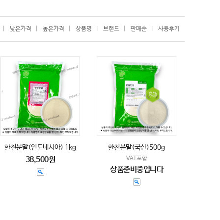
|
낮은가격
|
높은가격
|
상품명
|
브랜드
|
판매순
|
사용후기
한천분말(인도네시아) 1kg
한천분말(국산)500g
38,500원
VAT포함
상품준비중입니다