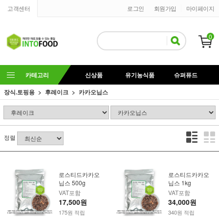
고객센터
로그인
회원가입
마이페이지
0
카테고리
신상품
유기농식품
슈퍼퓨드
장식.토핑용
후레이크
카카오닙스
정렬
로스티드카카오
로스티드카카오
닙스 500g
닙스 1kg
VAT포함
VAT포함
17,500원
34,000원
175원 적립
340원 적립